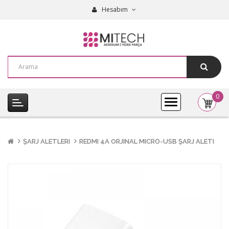
Hesabım
0
item(s
-
0,00₺
ŞARJ ALETLERI
REDMI 4A ORJINAL MICRO-USB ŞARJ ALETI