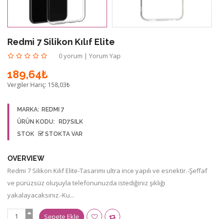
Redmi 7 Silikon Kılıf Elite
0 yorum
|
Yorum Yap
189,64₺
Vergiler Hariç:
158,03₺
MARKA:
REDMI 7
ÜRÜN KODU:
RD7SILK
STOK
STOKTA VAR
OVERVIEW
Redmi 7 Silikon Kılıf Elite-Tasarımı ultra ince yapılı ve esnektir.-Şeffaf
ve pürüzsüz oluşuyla telefonunuzda istediğiniz şıklığı
yakalayacaksınız.-Ku...