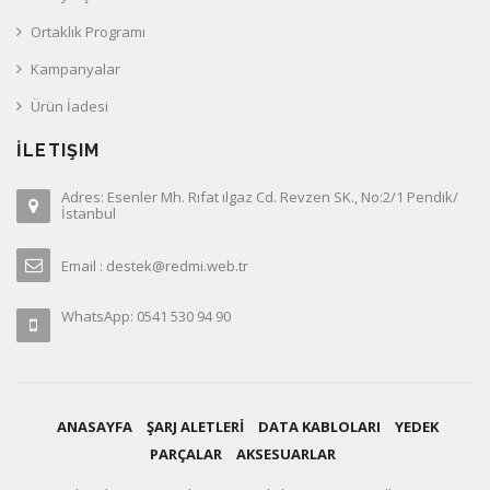
Ortaklık Programı
Kampanyalar
Ürün İadesi
İLETIŞIM
Adres: Esenler Mh. Rıfat ılgaz Cd. Revzen SK., No:2/1 Pendik/
İstanbul
Email : destek@redmi.web.tr
WhatsApp: 0541 530 94 90
ANASAYFA
ŞARJ ALETLERİ
DATA KABLOLARI
YEDEK
PARÇALAR
AKSESUARLAR