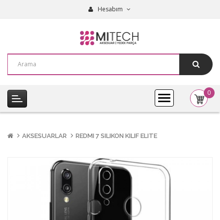
Hesabım
0
item(s
-
0,00₺
AKSESUARLAR
REDMI 7 SILIKON KILIF ELITE