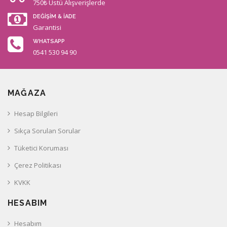
750₺ Üstü Alışverişlerde
DEĞİŞİM & İADE
Garantisi
WHATSAPP
0541 530 94 90
MAĞAZA
Hesap Bilgileri
Sıkça Sorulan Sorular
Tüketici Koruması
Çerez Politikası
KVKK
HESABIM
Hesabım