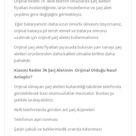
Orijinal Redmi 7A akıllı telefon cihazlarda şarj aletleri
fiyatları incelendiğinde, ürün modellerine ve şarj aleti
çeşidine göre değiştiğini görmekteyiz.
Eğer bataryanızın daha uzun ömürlü olmasını istiyorsanız,
orijinal batarya pil tercih etmeli ve batarya ömrünü
uzatmak için orijinal şarj aletini kullanmalısınız.
Orijinal şarj aleti fiyatları piyasada bulunan yan sanayi şarj
aletleri ürünlerinden daha kaliteli olmakla birlikte daha
pahalıdır.
Xiaomi Redmi 7A Şarj Aletinin Orijinal Olduğu Nasıl
Anlaşılır?
Orijinal olmayan şarj aletleri kullanıldığı takdirde telefonda
görülebilecek bazı olumsuzluklar mevcuttur. Bunları şu
şekilde sıralayabiliriz:
Akıllı telefonlarda görülen ani şarj düşmeleri
Telefonun aşırı ısınması
Şarjın çabuk ve beklenmedik oranda tükenmesi