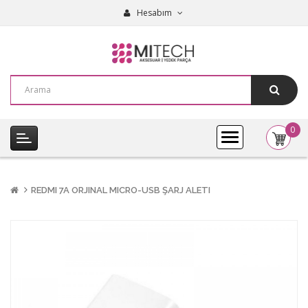
Hesabım
0
item(s
-
0,00₺
REDMI 7A ORJINAL MICRO-USB ŞARJ ALETI