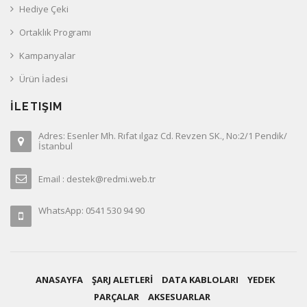
Hediye Çeki
Ortaklık Programı
Kampanyalar
Ürün İadesi
İLETIŞIM
Adres: Esenler Mh. Rıfat ılgaz Cd. Revzen SK., No:2/1 Pendik/
İstanbul
Email : destek@redmi.web.tr
WhatsApp: 0541 530 94 90
ANASAYFA
ŞARJ ALETLERİ
DATA KABLOLARI
YEDEK
PARÇALAR
AKSESUARLAR