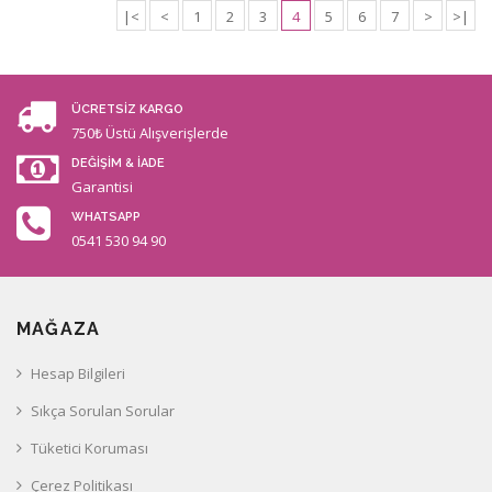
|<
<
1
2
3
4
5
6
7
>
>|
ÜCRETSİZ KARGO
750₺ Üstü Alışverişlerde
DEĞİŞİM & İADE
Garantisi
WHATSAPP
0541 530 94 90
MAĞAZA
Hesap Bilgileri
Sıkça Sorulan Sorular
Tüketici Koruması
Çerez Politikası