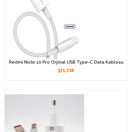
 Arka Kamera
₺
A Arka Kamera
₺
Redmi Note 10 Pro Orjinal USB Type-C Data Kablosu
371,72₺
ote 9 Pro LCD
tik Ekran Çıtalı
46₺