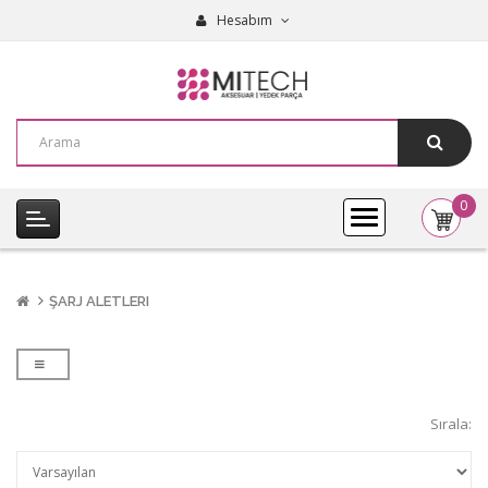
Hesabım
0
item(s
-
0,00₺
ŞARJ ALETLERI
Sırala: