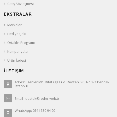
Satış Sözleşmesi
EKSTRALAR
Markalar
Hediye Çeki
Ortaklık Programı
Kampanyalar
Ürün İadesi
İLETIŞIM
Adres: Esenler Mh. Rıfat ılgaz Cd. Revzen SK., No:2/1 Pendik/
İstanbul
Email : destek@redmi.web.tr
WhatsApp: 0541 530 94 90