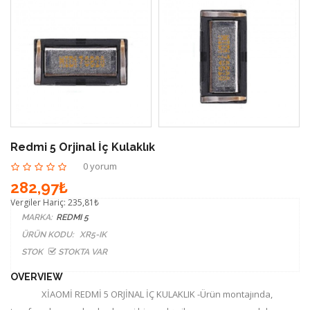
Redmi 5 Orjinal İç Kulaklık
0 yorum
282,97₺
Vergiler Hariç:
235,81₺
MARKA:
REDMI 5
ÜRÜN KODU:
XR5-IK
STOK
STOKTA VAR
OVERVIEW
XİAOMİ REDMİ 5 ORJİNAL İÇ KULAKLIK -Ürün montajında,